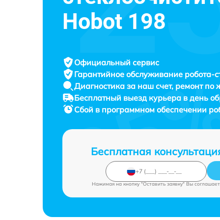
Hobot 198
Официальный сервис
Гарантийное обслуживание
робота-с
Диагностика за наш счет,
ремонт по
Бесплатный выезд курьера
в день о
Сбой в программном обеспечении ро
Бесплатная консультаци
Нажимая на кнопку "Оставить заявку" Вы соглашает