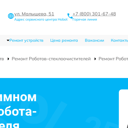
ул. Малышева, 51
+7 (800) 301-67-48
Адрес сервисного центра Hobot
Горячая линия
Ремонт устройств
Цена ремонта
Вакансии
Контакт
тв
Ремонт Роботов-стеклоочистителей
Ремонт Робо
аммном
обота-
еля