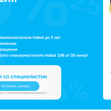
теклоочистителя Hobot до 3 лет
 желанию
бращения
бота-стеклоочистителя
Hobot 198 от 35 минут
я со специалистом
Оставить заявку
есь c
политикой конфиденциальности