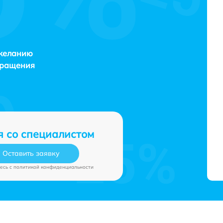
 желанию
бращения
я со специалистом
Оставить заявку
есь c
политикой конфиденциальности