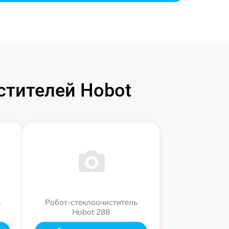
стителей Hobot
ь
Робот-стеклоочиститель
Hobot 288